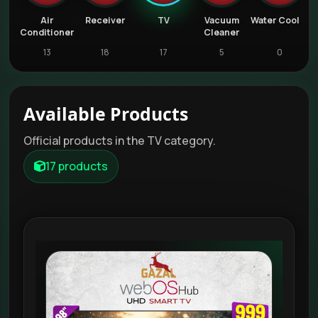
n
Air
Receiver
TV
Vacuum
Water Cooler
D
Conditioner
Cleaner
13
18
17
5
0
Available Products
Official products in the TV category.
17 products