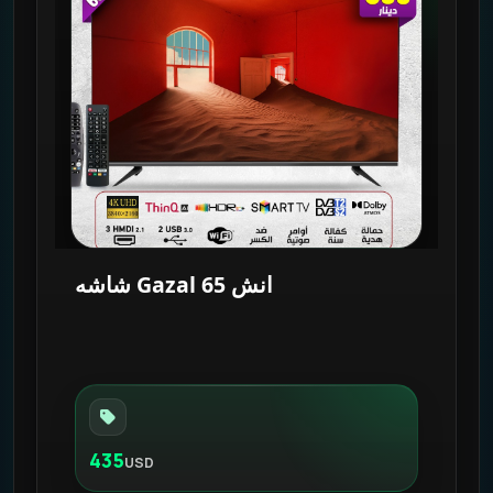
شاشه Gazal 65 انش
435
USD