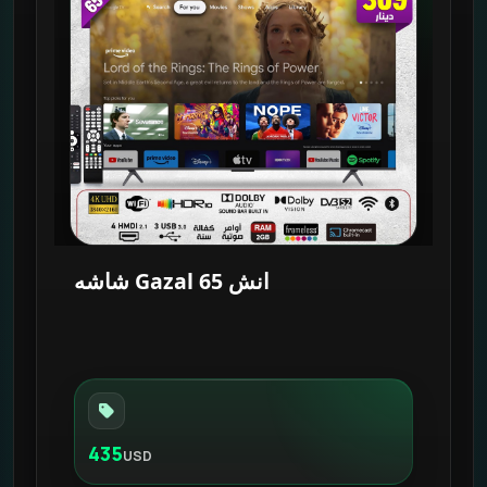
شاشه Gazal 65 انش
435
USD