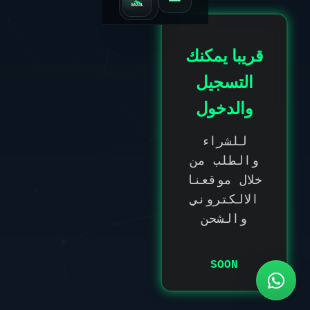
قريبا يمكنك
التسجيل
والدخول
للشراء
والطلب من
خلال موقعنا
الالكتروني
والشحن
SOON