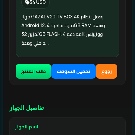
54 USD
جهاز GAZAL V20 TV BOX 4K يعمل بنظام
Android 12، مزود بذاكرة 4GB RAM وسعة
تخزين 32GB FLASH، مع دعم 4K ووايرلس
داخلي ومدخ...
رجوع
تحميل السوفت
طلب المنتج
تفاصيل الجهاز
اسم الجهاز