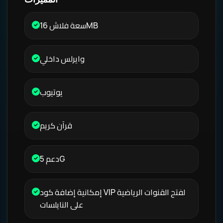
سعة فلاش 16MB
وايرلس داخلي
يوتيوب
قرآن كريم
دعم 5G
إمكانية إضافة كود VIP لفتح القنوات الرياضية
على النايلسات