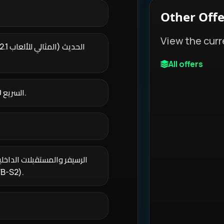
Other Offe
View the curr
All offers
منافذ الـ USB: تحتوي على منفذين من نوع USB 3.0 السريع.
الرسيفر والمستقبلات الداخل
الأرضي والفضائي ا