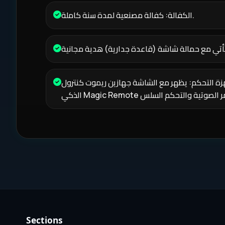
الكفالة: كفالة مصنعية لمدة سنة كاملة.
 التحكم: يظهر مع الشاشة جهازين ريموت كنترول (من بينهما ريموت الماوس
Sections