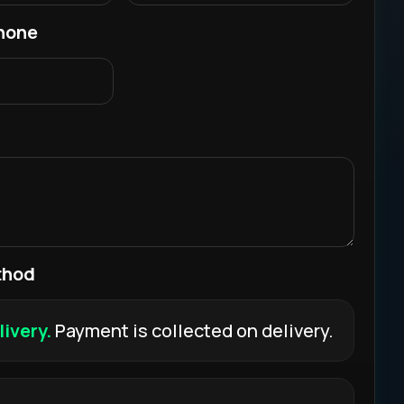
hone
thod
ivery.
Payment is collected on delivery.