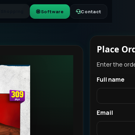
Shopping
Software
Contact
Place Or
Enter the ord
Full name
Email