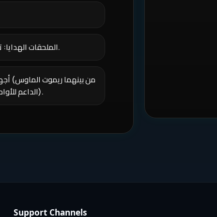
الملحقات الهدايا: تأتي مع حمالة شاشة (قاعدة جدارية) هدية مجانية.
أجهزة
الذكي Magic Remote الداعم للأوامر الصوتية والتحكم السلس).
Support Channels