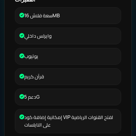
سعة فلاش 16MB
وايرلس داخلي
يوتيوب
قرآن كريم
دعم 5G
إمكانية إضافة كود VIP لفتح القنوات الرياضية
على النايلسات